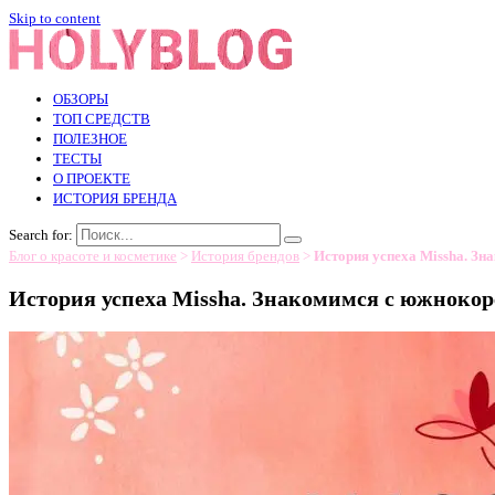
Skip to content
ОБЗОРЫ
ТОП СРЕДСТВ
ПОЛЕЗНОЕ
ТЕСТЫ
О ПРОЕКТЕ
ИСТОРИЯ БРЕНДА
Search for:
Блог о красоте и косметике
>
История брендов
>
История успеха Missha. Зн
История успеха Missha. Знакомимся с южнокор