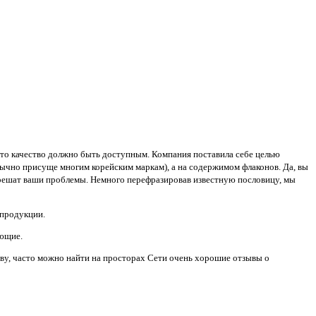
 что качество должно быть доступным. Компания поставила себе целью
бычно присуще многим корейским маркам), а на содержимом флаконов. Да, вы
ые решат ваши проблемы. Немного перефразировав известную пословицу, мы
 продукции.
яющие.
ову, часто можно найти на просторах Сети очень хорошие отзывы о