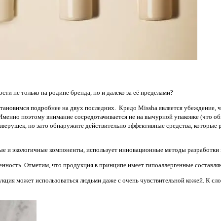
сти не только на родине бренда, но и далеко за её пределами?
Остановимся подробнее на двух последних. Кредо Missha является убеждение,
 Именно поэтому внимание сосредотачивается не на вычурной упаковке (что о
иде зверушек, но зато обнаружите действительно эффективные средства, котор
ные и экологичные компоненты, использует инновационные методы разработки
генность. Отметим, что продукция в принципе имеет гипоаллергенные составл
укция может использоваться людьми даже с очень чувствительной кожей. К сл