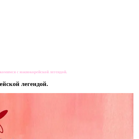
акомимся с южнокорейской легендой.
ейской легендой.