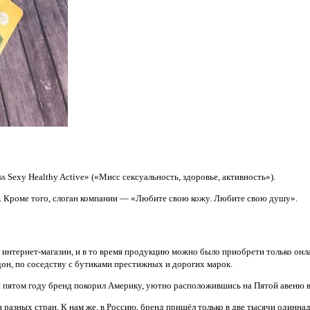
 Sexy Healthy Active» («Мисс сексуальность, здоровье, активность»).
у. Кроме того, слоган компании — «Любите свою кожу. Любите свою душу».
н интернет-магазин, и в то время продукцию можно было приобрети только онл
дон, по соседству с бутиками престижных и дорогих марок.
чи пятом году бренд покорил Америку, уютно расположившись на Пятой авеню 
азных стран. К нам же, в Россию, бренд пришёл только в две тысячи одиннад