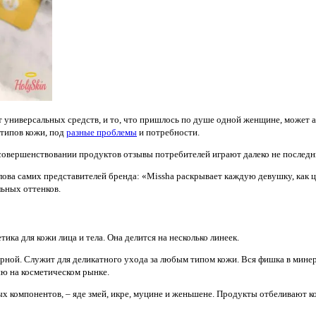
т универсальных средств, и то, что пришлось по душе одной женщине, может 
 типов кожи, под
разные проблемы
и потребности.
и совершенствовании продуктов отзывы потребителей играют далеко не послед
лова самих представителей бренда: «Missha раскрывает каждую девушку, как 
льных оттенков.
ка для кожи лица и тела. Она делится на несколько линеек.
рной. Служит для деликатного ухода за любым типом кожи. Вся фишка в минерал
ию на косметическом рынке.
ых компонентов, – яде змей, икре, муцине и женьшене. Продукты отбеливают