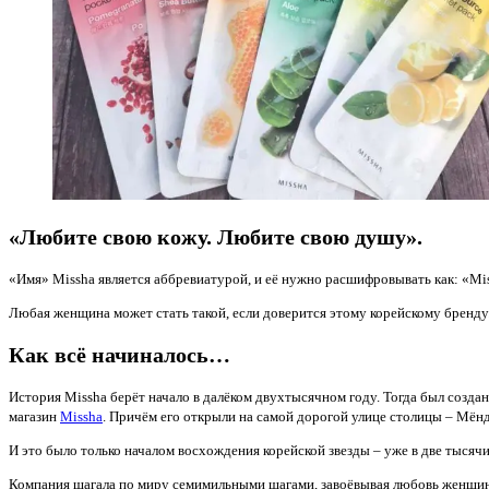
«Любите свою кожу. Любите свою душу»
.
«Имя» Missha является аббревиатурой, и её нужно расшифровывать как: «Miss
Любая женщина может стать такой, если доверится этому корейскому бренд
Как всё начиналось…
История Missha берёт начало в далёком двухтысячном году. Тогда был созда
магазин
Missha
. Причём его открыли на самой дорогой улице столицы – Мён
И это было только началом восхождения корейской звезды – уже в две тыся
Компания шагала по миру семимильными шагами, завоёвывая любовь женщин р