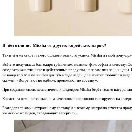
В чём отличие Missha от других корейских марок?
Так в чём же секрет такого ошеломительного успеха Missha и такой популярно
Всё это получилась благодаря трём китам: новизне, философии и качеству. 
создавать качественные и действенные продукты, не заламывая за них цены.
не найдёте у Missha тинтов для губ в виде леденцов и конфет, тюбиков в в
скажем: «Встречают по одёжке, провожают по составу».
При создании своих косметических шедевров Missha берёт только натураль
Косметика отличается высоким качеством и постоянно тестируется на аллер
Благодаря такому натуральному составу и высокому контролю качества прод
косметике от людей, страдающих аллергией.