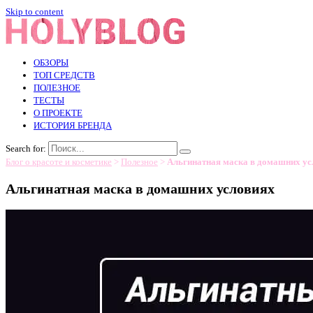
Skip to content
ОБЗОРЫ
ТОП СРЕДСТВ
ПОЛЕЗНОЕ
ТЕСТЫ
О ПРОЕКТЕ
ИСТОРИЯ БРЕНДА
Search for:
Блог о красоте и косметике
>
Полезное
>
Альгинатная маска в домашних ус
Альгинатная маска в домашних условиях