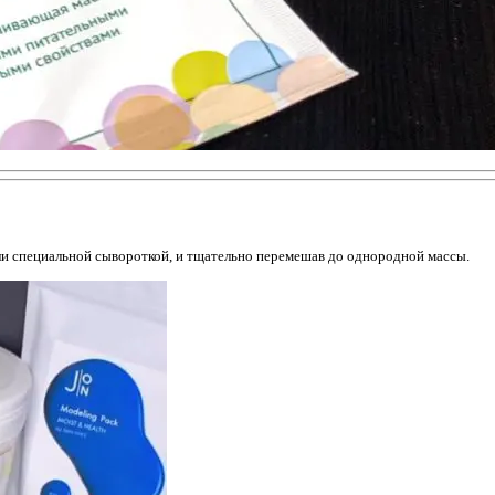
ли специальной сывороткой, и тщательно перемешав до однородной массы.