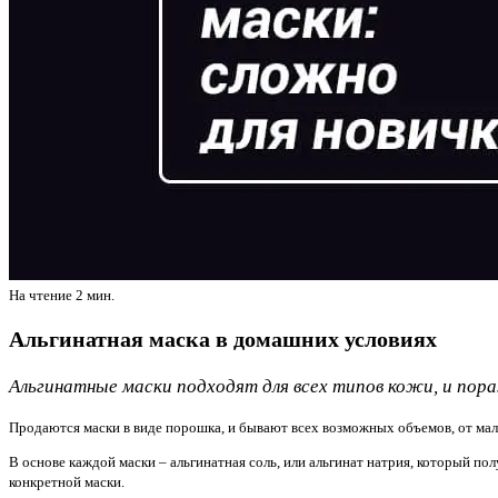
На чтение
2 мин.
Альгинатная маска в домашних условиях
Альгинатные маски подходят для всех типов кожи, и по
Продаются маски в виде порошка, и бывают всех возможных объемов, от ма
В основе каждой маски – альгинатная соль, или альгинат натрия, который п
конкретной маски.