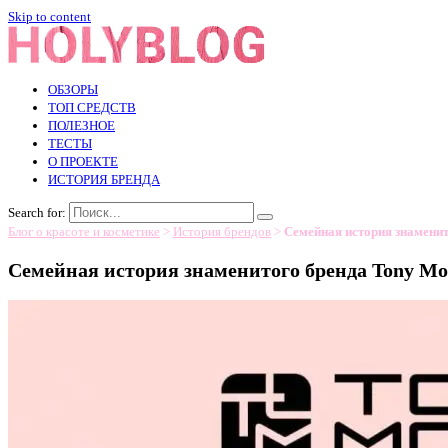
Skip to content
ОБЗОРЫ
ТОП СРЕДСТВ
ПОЛЕЗНОЕ
ТЕСТЫ
О ПРОЕКТЕ
ИСТОРИЯ БРЕНДА
Search for:
Блог о красоте и косметике
>
История брендов
>
Семейная история знаменит
Семейная история знаменитого бренда Tony Mo