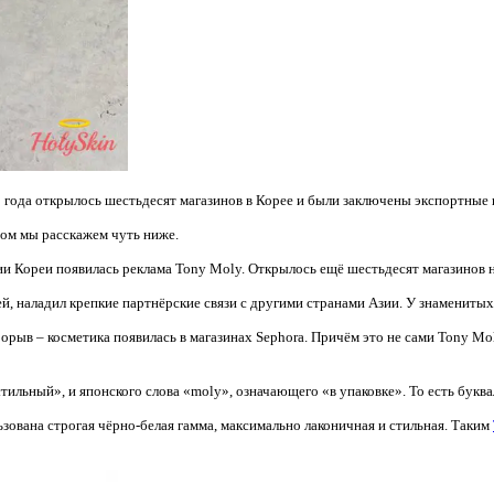
го года открылось шестьдесят магазинов в Корее и были заключены экспортные
ром мы расскажем чуть ниже.
и Кореи появилась реклама Tony Moly. Открылось ещё шестьдесят магазинов 
лей, наладил крепкие партнёрские связи с другими странами Азии. У знаменит
рыв – косметика появилась в магазинах Sephora. Причём это не сами Tony Mol
стильный», и японского слова «moly», означающего «в упаковке». То есть букв
зована строгая чёрно-белая гамма, максимально лаконичная и стильная. Таким