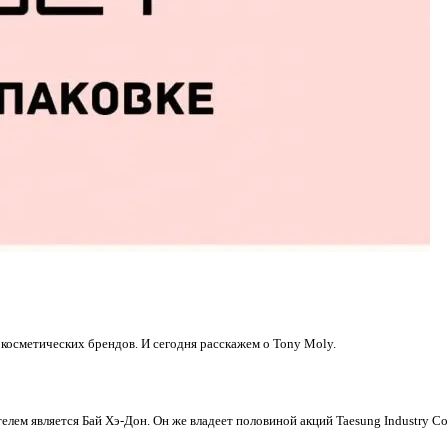
 косметических брендов. И сегодня расскажем о Tony Moly.
телем является Бай Хэ-Дон. Он же владеет половиной акций Taesung Industry 