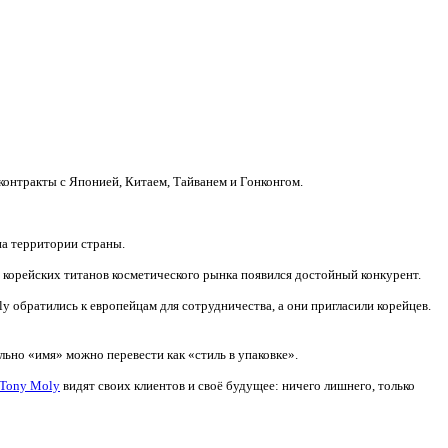
 контракты с Японией, Китаем, Тайванем и Гонконгом.
на территории страны.
ых корейских титанов косметического рынка появился достойный конкурент.
y обратились к европейцам для сотрудничества, а они пригласили корейцев.
ально «имя» можно перевести как «стиль в упаковке».
Tony Moly
видят своих клиентов и своё будущее: ничего лишнего, только