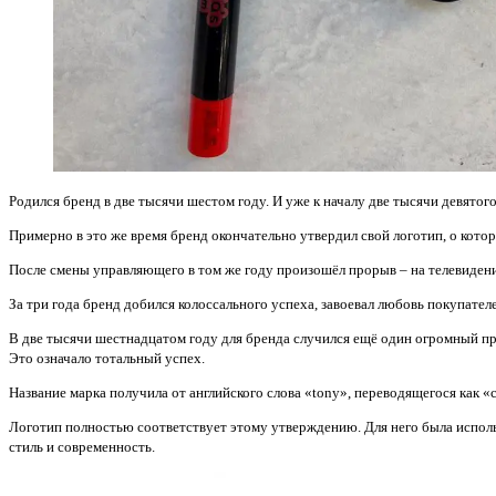
Родился бренд в две тысячи шестом году. И уже к началу две тысячи девято
Примерно в это же время бренд окончательно утвердил свой логотип, о кото
После смены управляющего в том же году произошёл прорыв – на телевидени
За три года бренд добился колоссального успеха, завоевал любовь покупате
В две тысячи шестнадцатом году для бренда случился ещё один огромный про
Это означало тотальный успех.
Название марка получила от английского слова «tony», переводящегося как «
Логотип полностью соответствует этому утверждению. Для него была исполь
стиль и современность.