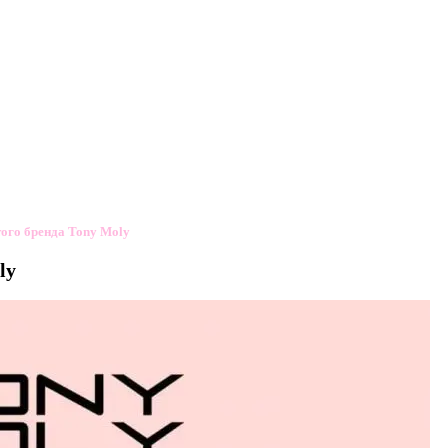
ого бренда Tony Moly
ly