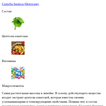
Centella Asiatica (Центелла)
Состав:
Центелла азиатская
Витамины
Микроэлементы
Самая растительная масочка в линейке. В основу действующего вещества
входит экстракт центелы азиатской, которая известна своими
успокаивающими и тонизирующими свойствами. Помимо неё, в состав
входят масла гамамелиса, камеи и портулака огородного. Средство борется