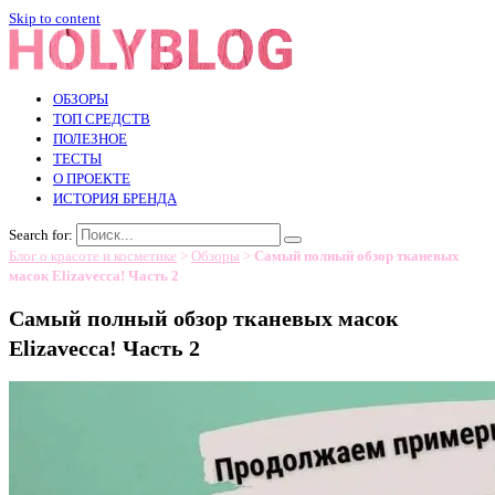
Skip to content
ОБЗОРЫ
ТОП СРЕДСТВ
ПОЛЕЗНОЕ
ТЕСТЫ
О ПРОЕКТЕ
ИСТОРИЯ БРЕНДА
Search for:
Блог о красоте и косметике
>
Обзоры
>
Самый полный обзор тканевых
масок Elizavecca! Часть 2
Самый полный обзор тканевых масок
Elizavecca! Часть 2