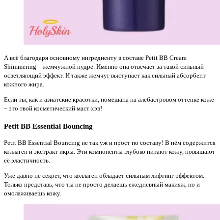
А всё благодаря основному ингредиенту в составе Petit BB Cream
Shimmering – жемчужной пудре. Именно она отвечает за такой сильный
осветляющий эффект. И также жемчуг выступает как сильный абсорбент
кожного жира.
Если ты, как и азиатские красотки, помешана на алебастровом оттенке коже
– это твой косметический маст хэв!
Petit BB Essential Bouncing
Petit BB Essential Bouncing не так уж и прост по составу! В нём содержится
коллаген и экстракт икры. Эти компоненты глубоко питают кожу, повышают
её эластичность.
Уже давно не секрет, что коллаген обладает сильным лифтинг-эффектом.
Только представь, что ты не просто делаешь ежедневный макияж, но и
омолаживаешь кожу.